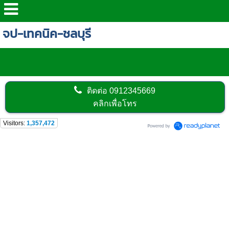
จป-เทคนิค-ชลบุรี
ติดต่อ
0912345669
คลิกเพื่อโทร
Visitors:
1,357,472