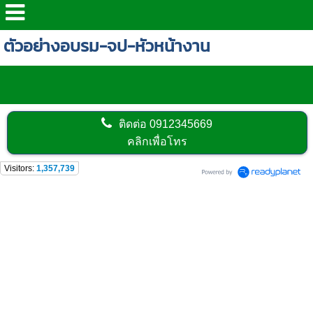
ตัวอย่างอบรม-จป-หัวหน้างาน
ติดต่อ
0912345669
คลิกเพื่อโทร
Visitors:
1,357,739