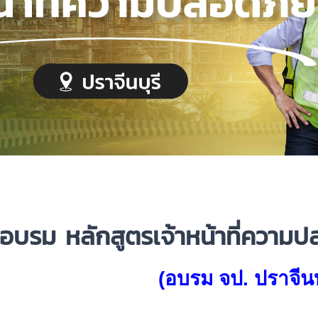
อบรม
หลักสูตรเจ้าหน้าที่ควา
(อบรม จป. ปราจีนบ