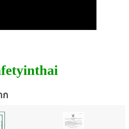
fetyinthai
าก