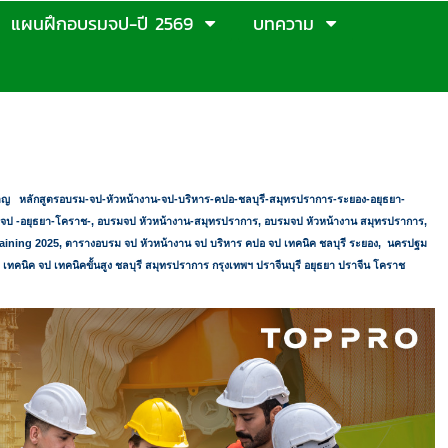
แผนฝึกอบรมจป-ปี 2569
บทความ
ำราญ
หลักสูตรอบรม-จป-หัวหน้างาน-จป-บริหาร-คปอ-ชลบุรี-สมุทรปราการ-ระยอง-อยุธยา-
จป -อยุธยา-โคราช-
,
อบรมจป หัวหน้างาน-สมุทรปราการ
,
อบรมจป หัวหน้างาน สมุทรปราการ
,
aining 2025,
ตารางอบรม จป หัวหน้างาน จป บริหาร คปอ จป เทคนิค ชลบุรี ระยอง
,
นครปฐม
นิค จป เทคนิคขั้นสูง ชลบุรี สมุทรปราการ กรุงเทพฯ ปราจีนบุรี อยุธยา ปราจีน โคราช