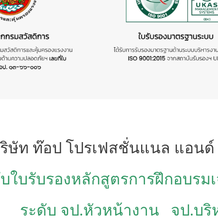
ริษัท ท๊อป โปรเฟสชั่นแนล แอนด์
รับใบรับรองหลักสูตรการฝึกอบรม
ระดับ จป.หัวหน้างาน
จป.บริ