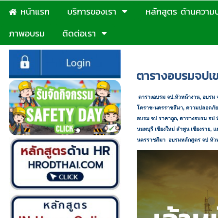
หน้าแรก
บริการของเรา
หลักสูตร ด้านความ
ภาพอบรม
ติดต่อเรา
หน้าแรก
>
แผนฝึกอบรมจป-
ตารางอบรมจปเขตพ
ตารางอบรม จป.หัวหน้างาน
,
อบรม 
โคราช-นครราชสีมา
,
ความปลอดภัย
อบรม จป ราคาถูก,
ตารางอบรม จป หั
นนทบุรี เชียงใหม่ ลำพูน เชียงราย
,
แ
นครราชสีมา
อบรมหลักสูตร จป หัวหน