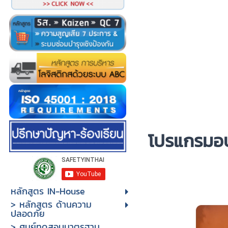
โป
รแกรมอบ
หลักสูตร IN-House
> หลักสูตร ด้านความ
ปลอดภัย
> ศูนย์ทดสอบมาตรฐาน