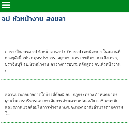
จป หัวหน้างาน สงขลา
แผนฝึกอบรมจปปี 2567/2024 ที่โคราช-
สมุทรปราการ - จป.หัวหน้างาน จป.บริหาร คปอ.
จป.เทคนิค โคราช นครราชสีมา
ตารางฝึกอบรม จป.หัวหน้างานจป.บริหารจป.เทคนิคคปอ ในสถานที่
ต่างๆดังนี้ เช่น สมุทรปราการ, อยุธยา, นครราชสีมา, ฉะเชิงเทรา,
ปราจีนบุรี จป.หัวหน้างาน ตารางการอบรมหลักสูตร จป.หัวหน้างาน
ป...
สถานประกอบกิจการใดบ้างที่ต้องมี จป.
สถานประกอบกิจการใดบ้างที่ต้องมี จป. กฎกระทรวง กําหนดมาตร
ฐานในการบริหารและการจัดการด้านความปลอดภัย อาชีวอนามัย
และสภาพแวดล้อมในการทํางาน พ.ศ. ๒๕๔๙ อาศัยอํานาจตามความ
ใ...