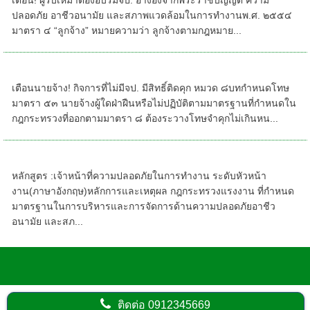
เตือน! ผู้รับเหมาต้องอบรมจป. อ้างอิงจากพระราชบัญญัติ ความ
ปลอดภัย อาชีวอนามัย และสภาพแวดล้อมในการทํางานพ.ศ. ๒๕๕๔
มาตรา ๔ “ลูกจ้าง” หมายความว่า ลูกจ้างตามกฎหมาย...
กิจการที่ไม่มีจป.มีสิทธิ์ติดคุก
เตือนนายจ้าง! กิจการที่ไม่มีจป. มีสิทธิ์ติดคุก หมวด ๘บทกำหนดโทษ
มาตรา ๕๓ นายจ้างผู้ใดฝ่าฝืนหรือไม่ปฏิบัติตามมาตรฐานที่กำหนดใน
กฎกระทรวงที่ออกตามมาตรา ๘ ต้องระวางโทษจำคุกไม่เกินหน...
หลักสูตร - จป.หัวหน้างาน (ภาษาอังกฤษ)
หลักสูตร :เจ้าหน้าที่ความปลอดภัยในการทำงาน ระดับหัวหน้า
งาน(ภาษาอังกฤษ)หลักการและเหตุผล กฎกระทรวงแรงงาน ที่กำหนด
มาตรฐานในการบริหารและการจัดการด้านความปลอดภัยอาชีว
อนามัย และสภ...
ติดต่อ
0912345669