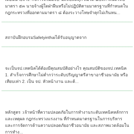
มาตรา ๕๓ นายจ้างผู้ใดฝ่าฝืนหรือไม่ปฏิบัติตามมาตรฐานที่กำหนดใน
กฎกระทรวงที่ออกตามมาตรา ๘ ต้องระวางโทษจำคุกไม่เกินหน...
จป.บริหาร ภาษาจีน
สถาบันฝึกอบรมSafetyinthaiได้รับอนุญาตจาก
หลักสูตรอบรม เจ้าหน้าที่ความปลอดภัยในการ
ทำงาน ระดับเทคนิค
จะเป็นจป.เทคนิคได้ต้องมีคุณสมบัติอย่างไร คุณสมบัติของจป.เทคนิค
1. สำเร็จการศึกษาไม่ต่ำกว่าระดับปริญญาตรีสาขาอาชีวอนามัย หรือ
เทียบเท่า 2. เป็น จป. หัวหน้างาน และต้...
หลักสูตร - เจ้าหน้าที่ความปลอดภัยในการทำงาน
ระดับเทคนิค
หลักสูตร :เจ้าหน้าที่ความปลอดภัยในการทำงานระดับเทคนิคหลักการ
และเหตุผล กฎกระทรวงแรงงาน ที่กำหนดมาตรฐานในการบริหาร
และการจัดการด้านความปลอดภัยอาชีวอนามัย และสภาพแวดล้อมใน
การทำง...