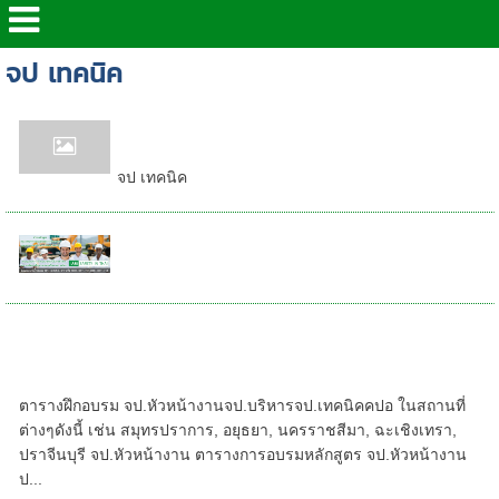
จป เทคนิค
จป.เทคนิค (เจ้าหน้าที่ความปลอดภัย
ในการทำงานระดับเทคนิค)
จป เทคนิค
ภาพ-อบรม-จป-เทคนิค-ชลบุรี-ระยอง-
สมุทรปราการ-อยุธยา-นนทบุรี
แผนฝึกอบรมจปปี 2567/2024 ที่โคราช-
สมุทรปราการ - จป.หัวหน้างาน จป.บริหาร คปอ.
จป.เทคนิค โคราช นครราชสีมา
ตารางฝึกอบรม จป.หัวหน้างานจป.บริหารจป.เทคนิคคปอ ในสถานที่
ต่างๆดังนี้ เช่น สมุทรปราการ, อยุธยา, นครราชสีมา, ฉะเชิงเทรา,
ปราจีนบุรี จป.หัวหน้างาน ตารางการอบรมหลักสูตร จป.หัวหน้างาน
ป...