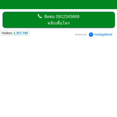
ติดต่อ
0912345669
คลิกเพื่อโทร
Visitors:
1,357,790