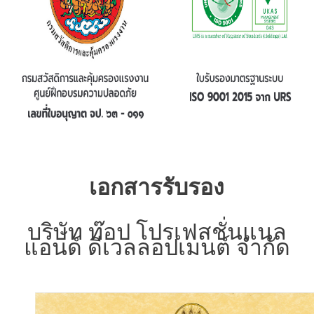
เอกสารรับรอง
บริษัท ท๊อป โปรเฟสชั่นแนล
แอนด์ ดีเวลลอปเมนต์ จำกัด