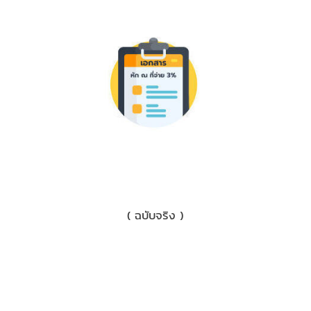
1) เอกสารหักภาษี ณ ที่จ่าย 3%
( ฉบับจริง )