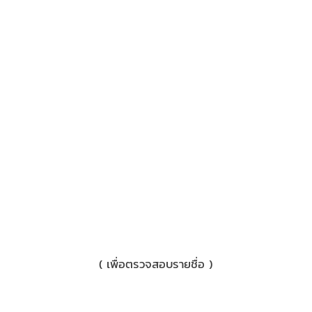
2) บัตรประชาชน/ใบขับขี่
( เพื่อตรวจสอบรายชื่อ )