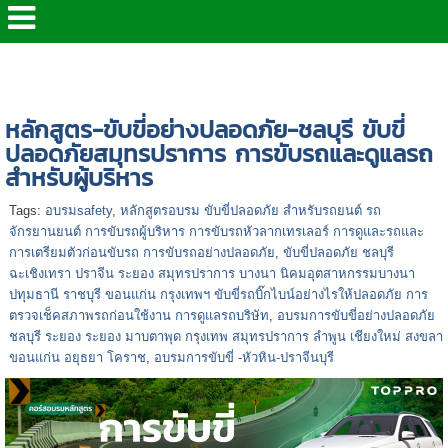
หน้าแรก
>
> หลักสูตร ด้านความปลอดภัย
>
อบรมการ
ขับขี่ปลอดภัย
หลักสูตร-ขับขี่อย่างปลอดภัย-ชลบุรี ขับขี่
ปลอดภัยสมุทรปราการ การขับรถและดูแลรถ
สำหรับผู้บริหาร
Tags:
อบรมsafety
,
หลักสูตรอบรม ขับขี่ปลอดภัย สำหรับรถยนต์ รถ
จักรยานยนต์ การขับรถผู้บริหาร การขับรถหัวลากเทรเลอร์ การดูและรถและ
การเตรียมตัวก่อนขับรถ การขับรถอย่างปลอดภัย
,
ขับขี่ปลอดภัย ชลบุรี
ฉะเชิงเทรา ปราจีน ระยอง สมุทรปราการ บางนา นิคมอุตสาหกรรมบางนา
ปทุมธานี ราชบุรี ขอนแก่น กรุงเทพฯ ขับขี่รถบิ๊กไบน์อย่างไรให้ปลอดภัย การ
ตรวจเช็คสภาพรถก่อนใช้งาน การดูแลรถบริษัท
,
อบรมการขับขี่อย่างปลอดภัย
ชลบุรี ระยอง ระยอง มาบตาพุด กรุงเทพ สมุทรปราการ ลำพูน เชียงใหม่ สงขลา
ขอนแก่น อยุธยา โคราช
,
อบรมการขับขี่ -หัวหิน-ปราจีนบุรี