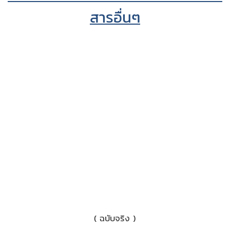
สารอื่นๆ
1) เอกสารหักภาษี ณ ที่จ่าย 3%
( ฉบับจริง )