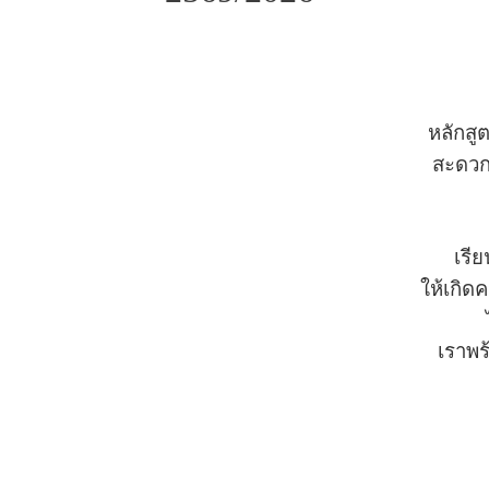
หลักสู
สะดว
เรีย
ให้เกิ
เราพร