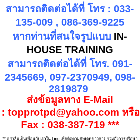
สามารถติดต่อได้ที่ โทร
: 033-
135-009
, 086-369-9225
หากท่านที่สนใจรูปแบบ
IN-
HOUSE TRAINING
สามารถติดต่อได้ที่ โทร.
091-
2345669, 097-2370949, 098-
2819879
ส่งข้อมูลทาง
E-Mail
:
topprotpd@yahoo.com
หรือ
Fax :
038-387-719 ***
** อย่าลืมเป็นเพื่อนกับเราใน Line เพื่อติดตามอัพเดทข่าวสาร รวมถึงการปรึกษา