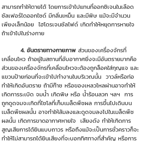
สามารถทำให้ตายได้ โดยการเข้าไปแทนที่ออกซิเจนในเลือด
ซัลเฟอร์ไดออกไซด์ มีกลิ่นเหม็น และมีพิษ แม้จะมีจำนวน
เพียงเล็กน้อย ไฮโดรเจนซัลไฟด์ เกิดทำให้หยุดการหายใจ
ถ้าเข้าไปในร่างกาย
4. อันตรายทางกายภาพ
ส่วนของเครื่องจักรที่
เคลื่อนไหว ถ้าอยู่ในสถานที่อับอากาศยิ่งจะมีอันตรายมากคือ
ส่วนของเครื่องจักรที่เคลื่อนไหวจะต้องถูกล็อคใส่กุญแจ และ
แขวนป้ายก่อนที่จะเข้าไปทำงานในบริเวณนั้น วาวล์หรือท่อ
ทำให้เกิดอันตราย ถ้ามีก๊าซ หรือของเหลวไหลผ่านอาจทำให้
เกิดการระเบิด จมน้ำ เกิดพิษ หรือ น้ำร้อนลวก ฯลฯ การ
ถูกดูดจมจะเกิดที่ไซโลที่เก็บเมล็ดพืชผล การขึ้นไปเดินบน
เมล็ดพืชผลนั้น อาจทำให้ล้มลงและดูดจมลงไปในเมล็ดพืช
ผลนั้น เกิดการขาดอากาศหายใจ เสียงดัง ทำให้เกิดการ
สูญเสียการได้ยินแบบถาวร หรือถึงแม้จะเป็นการชั่วคราวก็จะ
ทำให้ไม่สามารถได้ยินเสียงที่จะบอกทิศทางที่สำคัญ หรือการ