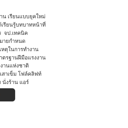
าน เรียนแบบยุคใหม่
เรียนรู้บทบาทหน้าที่
าร
จป.เทคนิค
กฎหมายกำหนด
ติเหตุในการทำงาน
าตรฐานฝีมือแรงงาน
งงานแห่งชาติ
เสาเข็ม
โฟล์คลิฟท์
ม นั่งร้าน แอร์