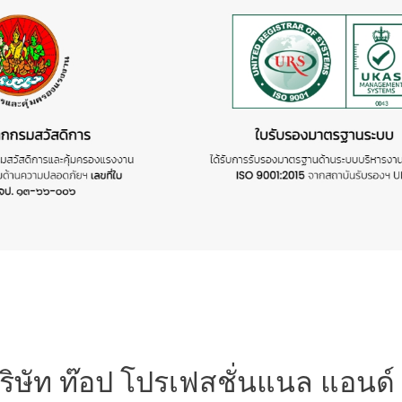
ริษัท ท๊อป โปรเฟสชั่นแนล แอนด์