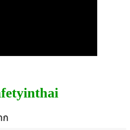
fetyinthai
าก