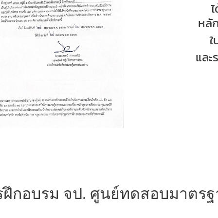
ไ
หลั
ใ
และร
ฝึกอบรม จป. ศูนย์ทดสอบมาตรฐาน