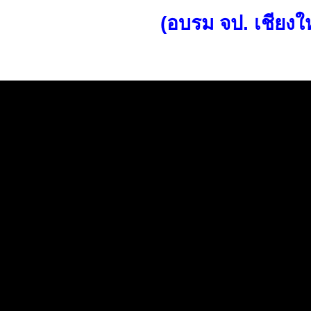
(อบรม จป. เชียงให