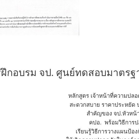
ึกอบรม จป. ศูนย์ทดสอบมาตรฐาน
หลักสูตร เจ้าหน้าที่ความป
สะดวกสบาย
ราคาประหยัด 
สำคัญของ
จป.หัวหน
คปอ.
พร้อมวิธีการ
เรียนรู้วิธีการวางแผน
ป้อง