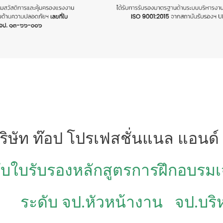
ริษัท ท๊อป โปรเฟสชั่นแนล แอนด์
รับใบรับรองหลักสูตรการฝึกอบรม
ระดับ จป.หัวหน้างาน
จป.บริ