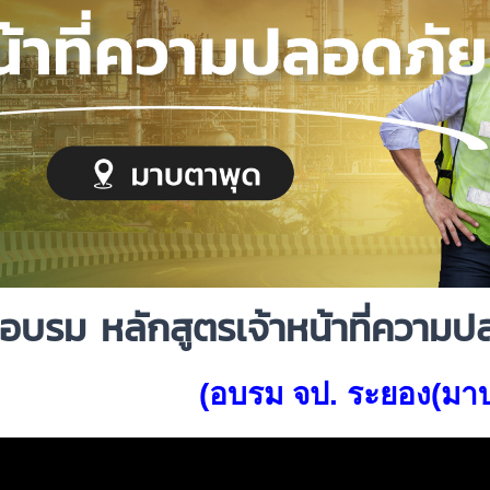
อบรม
หลักสูตรเจ้าหน้าที่ควา
(อบรม จป. ระยอง(มา