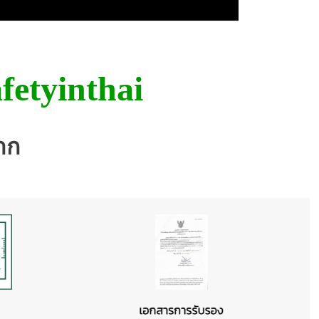
fetyinthai
าก