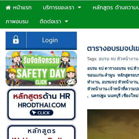
หน้าแรก
บริการของเรา
หลักสูตร ด้านความ
ภาพอบรม
ติดต่อเรา
หน้าแรก
>
แผนฝึกอบรมจป-
ตารางอบรมจปเขต
Tags:
อบรม จป หัวหน้างาน-
อบรม จป
ตารางอบรม จป.หัว
ขอนแก่น-ลำพูน
หลักสูตรอบ
ทำงาน
,
อบรมจป หัวหน้างาน
หัวหน้างาน-เจ้าหน้าที่ความ
,
นครปฐม นนทบุรี เชียงใหม่
อยุธยา ปราจีน โคราช นครร