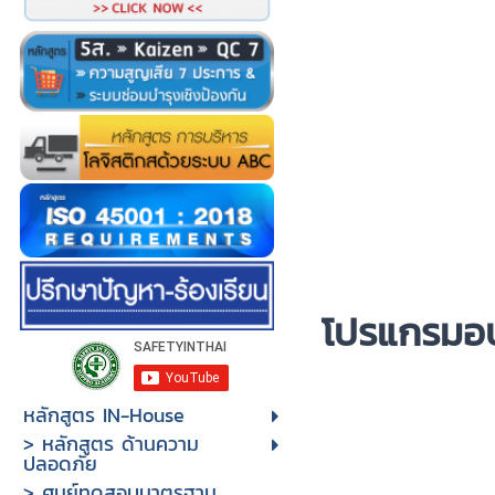
โป
รแกรมอบ
หลักสูตร IN-House
> หลักสูตร ด้านความ
ปลอดภัย
> ศูนย์ทดสอบมาตรฐาน