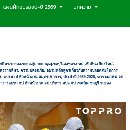
แผนฝึกอบรมจป-ปี 2569
บทความ
สีมา-ระยอง-ระยอง(มาบตาพุด)-ชลบุรี-สงขลา-กทม.-หัวหิน-เชียงใหม่-
นครราชสีมา
,
ความปลอดภัย
,
อบรมหลักสูตรเกี่ยวกับความปลอดภัยในการ
ร
,
อบรมจป หัวหน้างาน สมุทรปราการ
,
ประจำปี
2569-2026,
ตารางอบรม จป
ารางอบรม จป หัวหน้างาน จป บริหาร คปอ จป เทคนิค ชลบุรี ระยอง
จป เทคนิค จป เทคนิคขั้นสูง ชลบุรี สมุทรปราการ กรุงเทพฯ ปราจีนบุรี