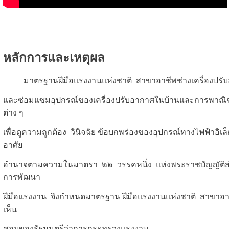
หลักการและเหตุผล
มาตรฐานฝีมือแรงงานแห่งชาติ สาขาอาชีพช่างเครื่องปรับ
และซ่อมแซมอุปกรณ์ของเครื่องปรับอากาศในบ้านและการพาณิชย
ต่าง ๆ
เพื่อดูความถูกต้อง วินิจฉัย ข้อบกพร่องของอุปกรณ์ทางไฟฟ้าอิเล
อาศัย
อํานาจตามความในมาตรา ๒๒ วรรคหนึ่ง แห่งพระราชบัญญัติส
การพัฒนา
ฝีมือแรงงาน จึงกําหนดมาตรฐาน ฝีมือแรงงานแห่งชาติ สาขาอ
เห็น
ชอบของรัฐมนตรีว่าการกระทรวงแรงงาน