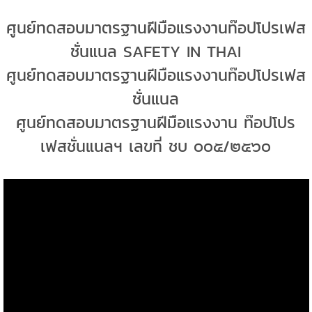
ศูนย์ทดสอบมาตรฐานฝีมือแรงงานท๊อปโปรเฟส
ชั่นแนล SAFETY IN THAI
ศูนย์ทดสอบมาตรฐานฝีมือแรงงานท๊อปโปรเฟส
ชั่นแนล
ศูนย์ทดสอบมาตรฐานฝีมือแรงงาน ท๊อปโปร
เฟสชั่นแนลฯ เลขที่ ชบ ๐๐๕/๒๕๖๐