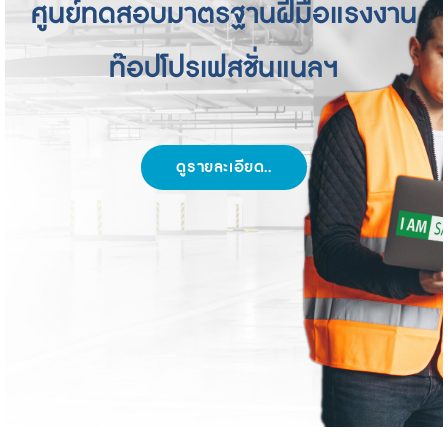
ศูนย์ทดสอบมาตรฐานฝีมือแรงงาน
ท๊อปโปรเฟสชั่นแนลฯ
ดูรายละเอียด..