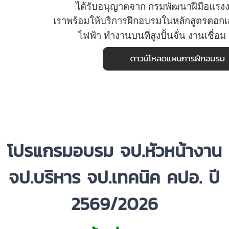
ได้รับอนุญาตจาก
กรมพัฒนาฝีมือแรง
เราพร้อมให้บริการ
ฝึกอบรมใน
หลักสูตรตอกเ
ไฟฟ้า
ทำงานบนที่สูง
ปั้นจั่น งานเชื่อม
โป
รแกรมอบรม จป.หัวหน้างาน
จป.บริหาร จป.เทคนิค คปอ. ปี
2569/2026