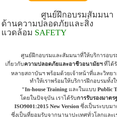
ศูนย์ฝึกอบรมสัมมนา
ด้านความปลอดภัยและสิ่ง
แวดล้อม
SAFETY
ศูนย์ฝึกอบรมและสัมมนาที่ให้บริการอบร
เกี่ยว
กับ
ความปลอดภัยและอาชีวอนามัยฯ
ที่ได
หลาย
สถาบันฯ พร้อมด้วยเจ้าหน้าที่และวิทยาก
ทำ
ให้เราพร้อมให้บริการฝึกอบรมทั้
"
In-house Training
และในแบบ
Public 
โดยในปัจจุบัน เราได้รับ
การรับรองมาตร
ISO
9001:2015
New Version
ซึ่งเป็นระบบ
ซึ่ง
เป็นที่ยอมรับจากนานาปะเทศทั่วโลกและเร