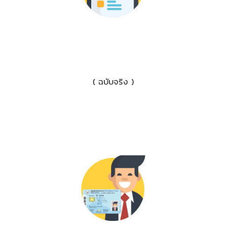
1) เอกสารหักภาษี ณ ที่จ่าย 3%
( ฉบับจริง )