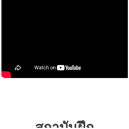
สถาบันฝึก