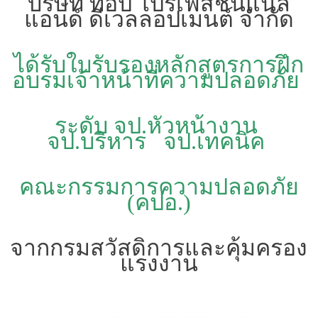
บริษัท ท๊อป โปรเฟสชั่นแนล
แอนด์ ดีเวลลอปเมนต์ จำกัด
ได้รับใบรับรองหลักสูตรการฝึก
อบรมเจ้าหน้าที่ความปลอดภัย
ระดับ จป.หัวหน้างาน
จป.บริหาร จป.เทคนิค
คณะกรรมการความปลอดภัย
(คปอ.)
จากกรมสวัสดิการและคุ้มครอง
แรงงาน