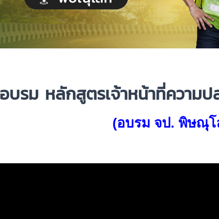
อบรม
หลักสูตรเจ้าหน้าที่ควา
(อบรม จป. พิษณุโ