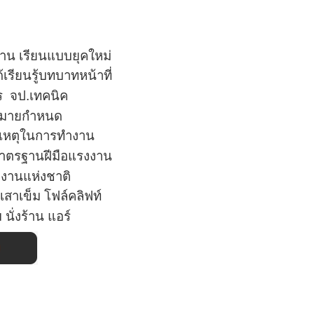
าน เรียนแบบยุคใหม่
เรียนรู้บทบาทหน้าที่
าร
จป.เทคนิค
กฎหมายกำหนด
ติเหตุในการทำงาน
าตรฐานฝีมือแรงงาน
งงานแห่งชาติ
เสาเข็ม
โฟล์คลิฟท์
ม นั่งร้าน แอร์