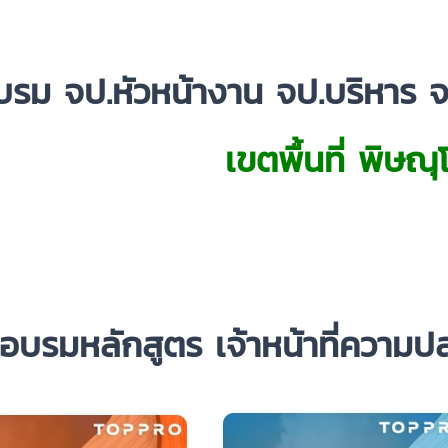
รม จป.หัวหน้างาน จป.บริหาร จ
เขตพื้นที่ พิษณ
อบรม
หลักสูตร เจ้าหน้าที่ควา