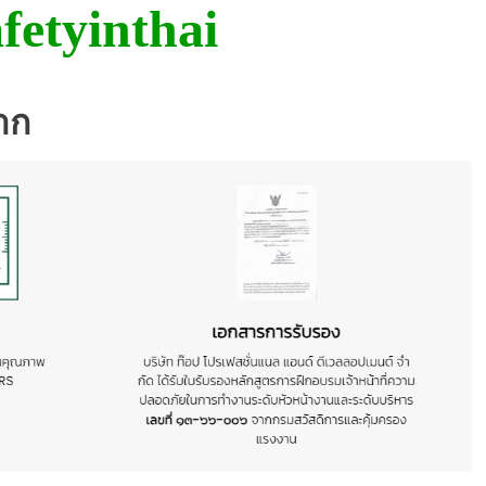
fetyinthai
าก