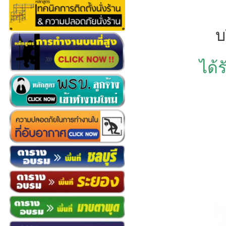
บ
ได้