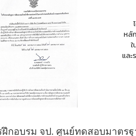
หลั
ใ
และร
ฝึกอบรม จป. ศูนย์ทดสอบมาตรฐาน