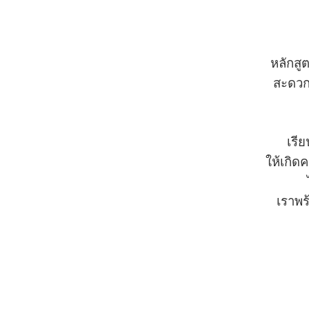
หลักสู
สะดว
เรีย
ให้เกิ
เราพร