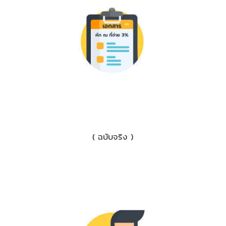
1) เอกสารหักภาษี ณ ที่จ่าย 3%
( ฉบับจริง )