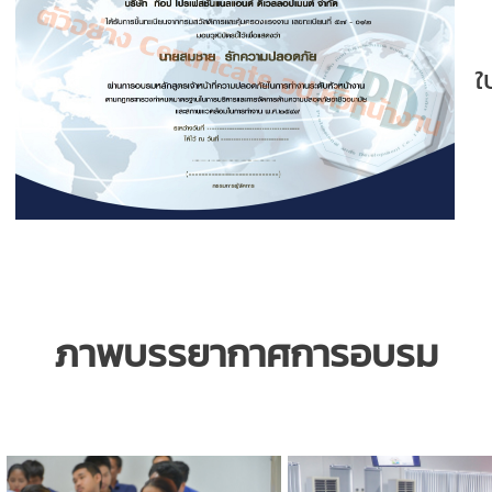
ใ
ภาพบรรยากาศการอบรม