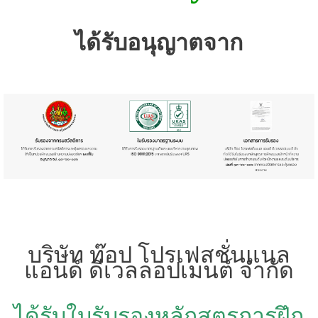
ได้รับอนุญาตจาก
บริษัท ท๊อป โปรเฟสชั่นแนล
แอนด์ ดีเวลลอปเมนต์ จำกัด
ได้รับใบรับรองหลักสูตรการฝึก