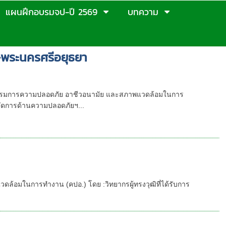
แผนฝึกอบรมจป-ปี 2569
บทความ
พระนครศรีอยุธยา
มัย และสภาพแวดล้อมในการทำงาน
รรมการความปลอดภัย อาชีวอนามัย และสภาพแวดล้อมในการ
การด้านความปลอดภัยฯ...
ัยในการทำงาน, บทบาทหน้าที่ของคณะ
ล้อมในการทำงาน โดย รับจัดอบรม ชลบุรี in
มที่กฎหมายกำหนด
อมในการทำงาน (คปอ.) โดย :วิทยากรผู้ทรงวุฒิที่ได้รับการ