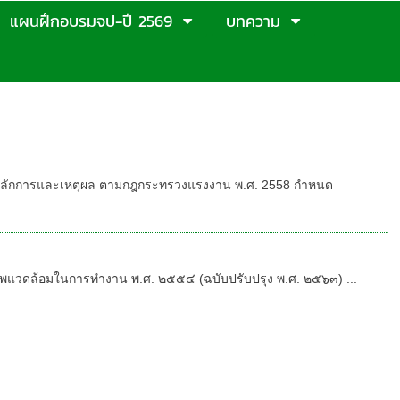
แผนฝึกอบรมจป-ปี 2569
บทความ
ผู้ประสบอันตรายจากไฟฟ้าโดยวิทยากรที่มี
า หลักการและเหตุผล ตามกฎกระทรวงแรงงาน พ.ศ. 2558 กำหนด
วดล้อมในการทำงาน พ.ศ. ๒๕๕๔ (ฉบับปรับปรุง พ.ศ. ๒๕๖๓) ...