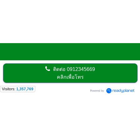
ปั้นจั่น ของสถาบันด้านความปลอดภัย
ท๊อปโปรฯ ในเขตพื้นที่ เจ้าหน้าที่ความ
ปลอดภัยในที่ทำงาน ระดับ หัวหน้า
งาน ระดับ บริหาร ระดับ เทคนิค และ
คณะกรรมการความปลอดภัยในที่
ทำงาน
ติดต่อ
0912345669
คลิกเพื่อโทร
Visitors:
1,357,769