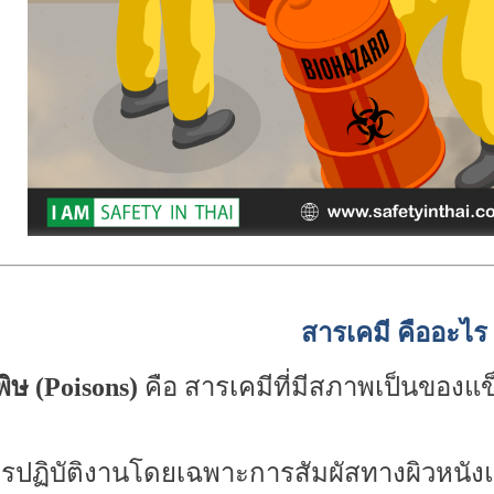
สารเคมี คืออะไร
ิษ (
Poisons)
คือ สารเคมีที่มีสภาพเป็นของแข
รปฏิบัติงาน
โดยเฉพาะการสัมผัสทางผิวหนั