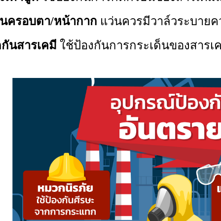
่นครอบตา/หน้ากาก
แว่นควรมีวาล์วระบายคว
ดกันสารเคมี
ใช้ป้องกันการกระเด็นของสาร