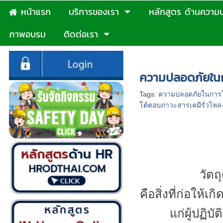
หน้าแรก
บริการของเรา
หลักสูตร ด้านความ
ภาพอบรม
ติดต่อเรา
หน้าแรก
>
บทความ
>
ความ
ความปลอดภัยในก
Tags:
ความปลอดภัยในการใ
โต้ตอบภาวะสารเคมีรั่วไหล
วัตถ
คือสิ่งที่ก่อให้เ
แก่ผู้ปฏิบั