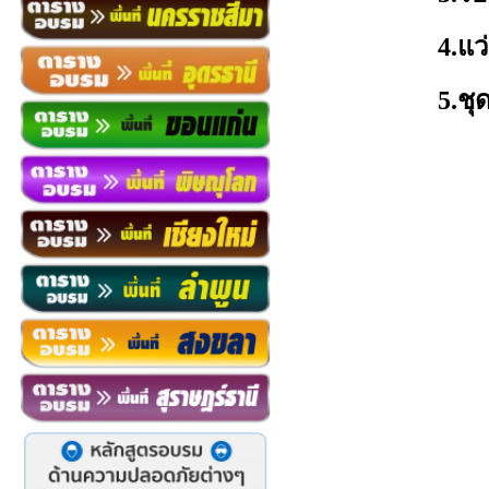
4.
แว
5.
ชุ