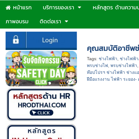
หน้าแรก
บริการของเรา
หลักสูตร ด้านความ
ภาพอบรม
ติดต่อเรา
หน้าแรก
>
บทความ
>
คุณส
คุณสมบัติอาชีพช
Tags:
ช่างไฟฟ้า
,
ช่างไฟฟ้
พรบช่างไฟ
,
พรบช่างไฟฟ้า
ท๊อปโปรฯ ช่างไฟฟ้า ช่างแอร
ฝีมือแรงงาน ไฟฟ้า ระยอง-