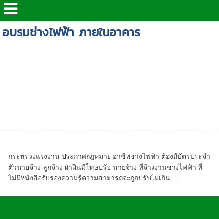
อบรมช่างไฟฟ้า ภายในอาคาร
อบรมไฟฟ้า-ศูนย์ทดสอบมาตรฐานฝีมือแรงงา
นท๊อปโปรเฟสชั่นแนล ชลบุรี ระยอง (ภาคตะวัน
ออก) : รับทดสอบฝีมือแรงงานสมุทรปราการ
ชลบุรี ช่างไฟฟ้าชลบุรี-ช่างแอร์-ช่างเชื่อม-ศูนย์
ทดสอบมาตรฐานฝีมือแรงงานระยอง ศูนย์
ทดสอบไฟฟ้า ภายในอาคาร ระดับ 1- อบรม
ช่างไฟฟ้า
คุณสมบัติอาชีพช่างไฟฟ้า
กระทรวงแรงงาน ประกาศกฎหมาย อาชีพช่างไฟฟ้า ต้องมีบัตรประจำ
ตัวนายจ้าง-ลูกจ้าง ฝ่าฝืนมีโทษปรับ นายจ้าง ที่จ้างงานช่างไฟฟ้า ที่
ไม่มีหนังสือรับรองความรู้ความสามารถจะถูกปรับไม่เกิน ...