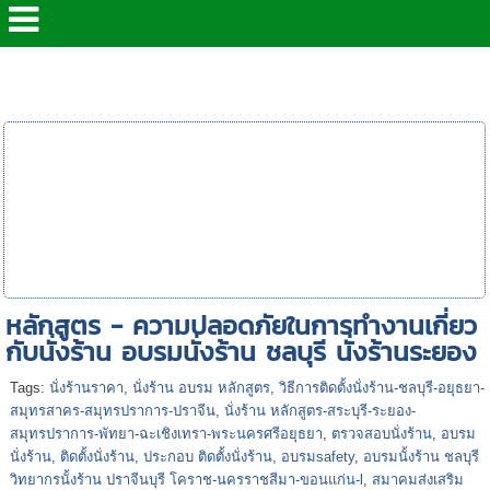
หน้าแรก
>
> หลักสูตร ด้านความปลอดภัย
>
TPD0206 -
หลักสูตร - ความปลอดภัยในการทำงานเกี่ยวกับนั่งร้าน
หลักสูตร :
เทคนิคการติด
ตั้งและการตรวจ
สอบนั่งร้าน (
Installation of
Scaffolding
and Inspection
Technic )
หลักสูตร - ความปลอดภัยในการทำงานเกี่ยว
กับนั่งร้าน อบรมนั่งร้าน ชลบุรี นั่งร้านระยอง
Tags:
นั่งร้านราคา
,
นั่งร้าน อบรม หลักสูตร
,
วิธีการติดตั้งนั่งร้าน-ชลบุรี-อยุธยา-
สมุทรสาคร-สมุทรปราการ-ปราจีน
,
นั่งร้าน หลักสูตร-สระบุรี-ระยอง-
สมุทรปราการ-พัทยา-ฉะเชิงเทรา-พระนครศรีอยุธยา
,
ตรวจสอบนั่งร้าน
,
อบรม
นั่งร้าน
,
ติดตั้งนั่งร้าน
,
ประกอบ ติดตั้งนั่งร้าน
,
อบรมsafety
,
อบรมนั้งร้าน ชลบุรี
วิทยากรนั้งร้าน ปราจีนบุรี โคราช-นครราชสีมา-ขอนแก่น-l
,
สมาคมส่งเสริม