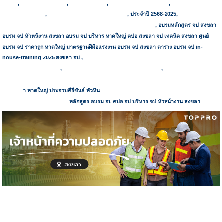
ทำงาน
,
อบรมจป หัวหน้างาน
,
อบรมจป บริหาร
,
อบรม จป -อยุธยา-โคราช-
,
อบรมจป หัวหน้า
งาน-สมุทรปราการ
,
อบรมจป หัวหน้างาน สมุทรปราการ
,
ประจำปี
2568-2025,
ตารางอบรม จป
หัวหน้างาน-เจ้าหน้าที่ความปลอดภัยในการทำงาน ระดับ หัวหน้างาน
, อบรมหลักสูตร จป สงขลา
อบรม จป หัวหน้งาน สงขลา อบรม จป บริหาร หาดใหญ่ คปอ สงขลา จป เทคนิค สงขลา ศูนย์
อบรม จป ราคาถูก หาดใหญ่ มาตรฐานฝีมือแรงงาน อบรม จป สงขลา
ตาราง อบรม จป
in-
house-training 2025 สงขลา จป ,
ตารางอบรม จป หัวหน้างาน จป บริหาร คปอ จป เทคนิค
ชลบุรี ระยอง พลาซ่า
1-2
,
นครปฐม นนทบุรี เชียงใหม่ ลำพูน เชียงราย
,
แผนฝึกอบรมประจำปี
2568
ด้านความปลอดภัยในการทำงาน จป หัวหน้างาน คปอ จป บริหาร จป เทคนิค จป เทคนิคขั้น
สูง สงขล
า หาดใหญ่ ประจวบคีรีขันธ์ หัวหิน
ชลบุรี สมุทรปราการ กรุงเทพฯ ปราจีนบุรี อยุธยา
ปราจีน โคราช นครราชสีมา
หลักสูตร อบรม จป คปอ จป บริหาร จป หัวหน้างาน สงขลา