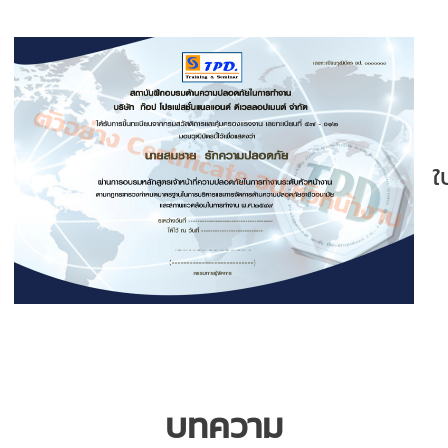
ใ
บทความ