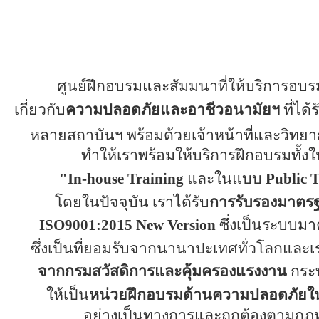
ศูนย์ฝึกอบรมและสัมมนาที่ให้บริการอบร
เกี่ยว
กับ
ความปลอดภัยและอาชีวอนามัยฯ
ที่ได
หลาย
สถาบันฯ พร้อมด้วยเจ้าหน้าที่และวิทยาก
ทำ
ให้เราพร้อมให้บริการฝึกอบรมทั้
"
In-house Training
และในแบบ
Public 
โดยในปัจจุบัน เราได้รับ
การรับรองมาตร
ISO
9001:2015
New Version
ซึ่งเป็นระบบ
ซึ่ง
เป็นที่ยอมรับจากนานาปะเทศทั่วโลกและเร
จากกรม
สวัสดิการและคุ้มครองแรงงาน
กระ
ให้เป็น
หน่วยฝึกอบรม
ด้านความปลอดภัยใ
อย่างเป็นทางการและถูกต้องตามก