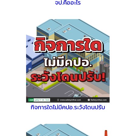
จป.คืออะไร
กิจการใดไม่มีคปอ.ระวังโดนปรับ