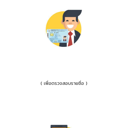
2) บัตรประชาชน/ใบขับขี่
( เพื่อตรวจสอบรายชื่อ )