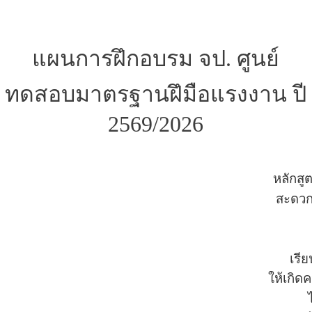
แผนการฝึกอบรม จป. ศูนย์
ทดสอบมาตรฐานฝึมือแรงงาน ปี
2569/2026
หลักสู
สะดว
เรีย
ให้เกิ