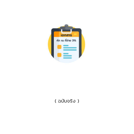
1) เอกสารหักภาษี ณ ที่จ่าย 3%
( ฉบับจริง )