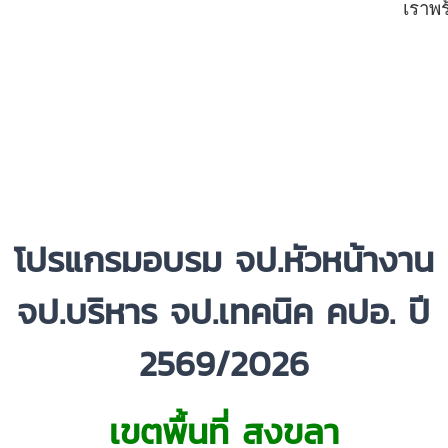
เราพร
โป
รแกรมอบรม จป.หัวหน้างาน
จป.บริหาร จป.เทคนิค คปอ. ปี
2569/2026
เขตพื้นที่ สงขลา