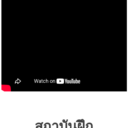
สถาบันฝึก