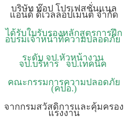
บริษัท ท๊อป โปรเฟสชั่นแนล
แอนด์ ดีเวลลอปเมนต์ จำกัด
ได้รับใบรับรองหลักสูตรการฝึก
อบรมเจ้าหน้าที่ความปลอดภัย
ระดับ จป.หัวหน้างาน
จป.บริหาร จป.เทคนิค
คณะกรรมการความปลอดภัย
(คปอ.)
จากกรมสวัสดิการและคุ้มครอง
แรงงาน