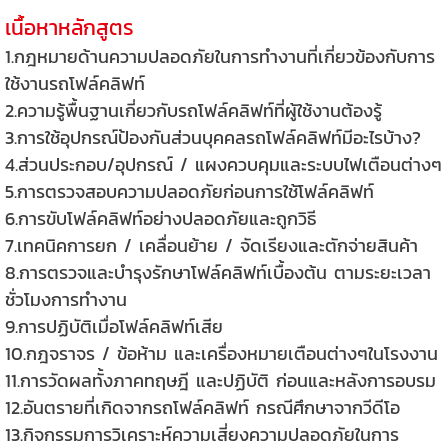
เนื้อหาหลักสูตร
1.กฎหมายด้านความปลอดภัยในการทำงานที่เกี่ยวข้องกับการ
ใช้งานรถโฟล์คลิฟท์
2.ความรู้พื้นฐานเกี่ยวกับรถโฟล์คลิฟท์ที่ผู้ใช้งานต้องรู้
3.การใช้อุปกรณ์ป้องกันส่วนบุคคลรถโฟล์คลิฟท์มีอะไรบ้าง?
4.ส่วนประกอบ/อุปกรณ์ / แผงควบคุมและระบบไฟเตือนต่างๆ
5.การตรวจสอบความปลอดภัยก่อนการใช้โฟล์คลิฟท์
6.การขับโฟล์คลิฟท์อย่างปลอดภัยและถูกวิธี
7.เทคนิคการยก / เคลื่อนย้าย / จัดเรียงและตักจ่ายสินค้า
8.การตรวจและบำรุงรักษาโฟล์คลิฟท์เบื้องต้น ตามระยะเวลา
ชั่วโมงการทำงาน
9.การปฏิบัติเมื่อโฟล์คลิฟท์เสีย
10.กฎจราจร / ข้อห้าม และเครื่องหมายเตือนต่างๆในโรงงาน
11.การวัดผลทั้งภาคทฤษฎี และปฏิบัติ ก่อนและหลังการอบรม
12.อันตรายที่เกิดจากรถโฟล์คลิฟท์ กรณีศึกษาจากวีดีโอ
13.กิจกรรมการวิเคราะห์ความเสี่ยงความปลอดภัยในการ