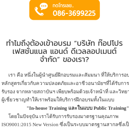
ทำไมถึงต้องเข้าอบรม
”
บริษัท ท๊อปโปร
เฟสชั่นแนล แอนด์ ดีเวลลอปเมนต์
จำกัด
”
ของเรา
?
เรา
คือ หนึ่งในผู้นำศูนย์ฝึกอบรมและสัมมนา ที่ให้บริการ
อ
หลักสูตรเกี่ยวกับความปลอดภัยและอาชีวอนามัยฯ
ที่ได้รับการ
รับรอง
จากหลายสถาบันฯ เพียบพร้อมด้วย
เจ้าหน้าที่
และวิทย
ผู้เชี่ยว
ชาญทำให้เราพร้อมให้บริการ
ฝึกอบรมทั้งในแบบ
"In-house Training
และในแบบ
Public Training
โดยในปัจจุบัน เราได้รับการรับรองมาตรฐานคุณภาพ
ISO9001:2015 New Version
ซึ่งเป็นระบบมาตรฐานสากลซึ่ง
เป็