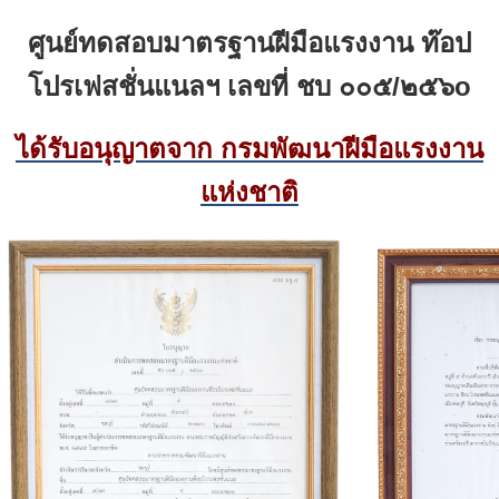
ศูนย์ทดสอบมาตรฐานฝีมือแรงงาน ท๊อป
โปรเฟสชั่นแนลฯ
เลขที่ ชบ ๐๐๕/๒๕๖
o
ได้รับอนุญาตจาก กรมพัฒนาฝีมือแรงงาน
แห่งชาติ