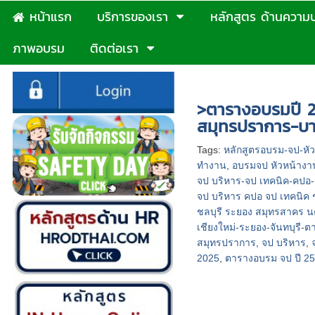
หน้าแรก
บริการของเรา
หลักสูตร ด้านความ
ภาพอบรม
ติดต่อเรา
หน้าแรก
>
>ตารางอบรมปี 
>ตารางอบรมปี 2
สมุทรปราการ-บา
Tags:
หลักสูตรอบรม-จป-หั
ทำงาน
,
อบรมจป หัวหน้างา
จป บริหาร-จป เทคนิค-คปอ
จป บริหาร คปอ จป เทคนิค ช
ชลบุรี ระยอง สมุทรสาคร นค
เชียงใหม่-ระยอง-จันทบุรี-
สมุทรปราการ
,
จป บริหาร
,
2025
,
ตารางอบรม จป ปี 2