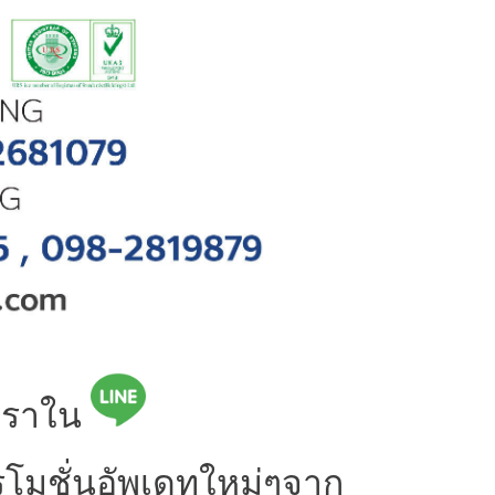
บเราใน
รโมชั่นอัพเดทใหม่ๆจาก