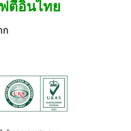
ฟตี้อินไทย
าก