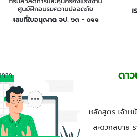
ดาว
หลักสูตร เจ้าห
สะดวกสบาย ร