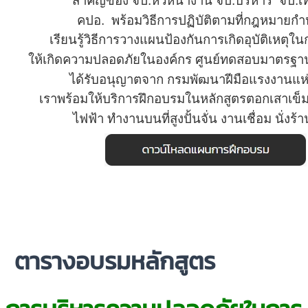
สำคัญของ
จป.หัวหน้างาน จป.บริหาร
จป.เ
คปอ.
พร้อมวิธีการปฏิบัติตามที่กฎหมาย
เรียนรู้วิธีการวางแผน
ป้องกัน
การเกิดอุบัติเหตุ
ให้เกิดความปลอดภัยในองค์กร
ศูนย์ทดสอบมาตรฐา
ได้รับอนุญาตจาก
กรมพัฒนาฝีมือแรงงานแห
เราพร้อมให้บริการ
ฝึกอบรมใน
หลักสูตรตอกเสาเข็
ไฟฟ้า
ทำงานบนที่สูง
ปั้นจั่น งานเชื่อม นั่งร้
ตารางอบรมหลักสูตร
ออนไลน์