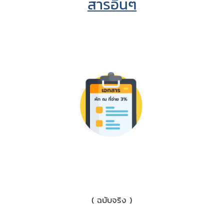
สารอื่นๆ
1) เอกสารหักภาษี ณ ที่จ่าย 3%
( ฉบับจริง )