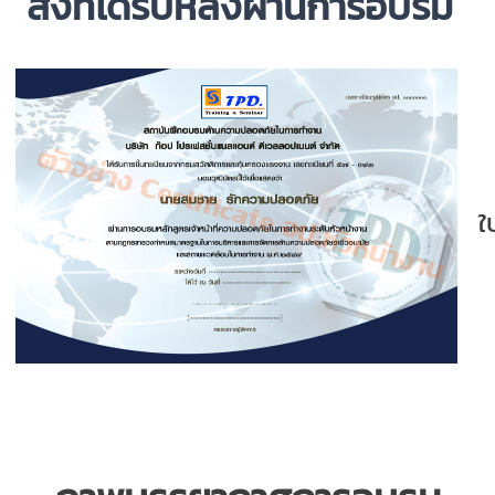
สิ่งที่ได้รับหลังผ่านการอบรม
ใ