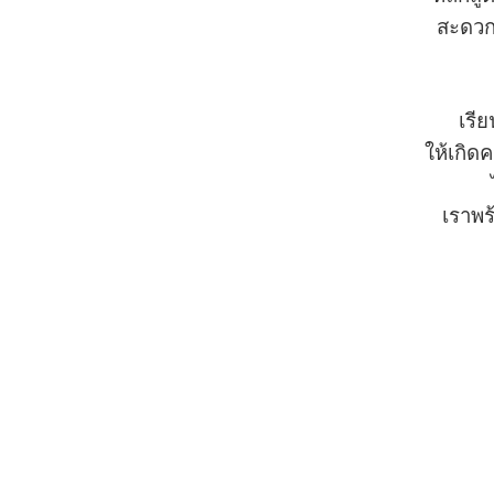
สะดว
เรีย
ให้เกิ
เราพร