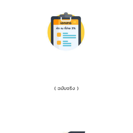
1) เอกสารหักภาษี ณ ที่จ่าย 3%
( ฉบับจริง )