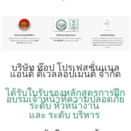
บริษัท ท๊อป โปรเฟสชั่นแนล
แอนด์ ดีเวลลอปเมนต์ จำกัด
ได้รับใบรับรองหลักสูตรการฝึก
อบรมเจ้าหน้าที่ความปลอดภัย
ระดับ หัวหน้างาน
และ ระดับ บริหาร