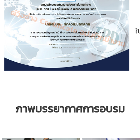
ใ
ภาพบรรยากาศการอบรม