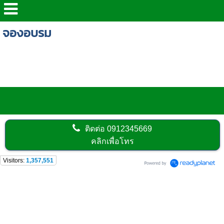
จองอบรม
>จองอบรม จป หัวหน้างาน จป บริหาร คปอ จป
เทคนิค จองอบรม ไฟฟ้าตามกฎหมาย
ติดต่อ
0912345669
คลิกเพื่อโทร
Visitors:
1,357,551