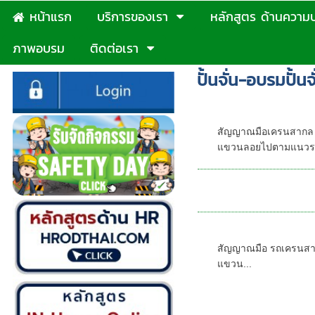
หน้าแรก
บริการของเรา
หลักสูตร ด้านความ
ภาพอบรม
ติดต่อเรา
ปั้นจั่น-อบรมปั้น
อบรมเกี่ยวกับป
สัญญาณมือเครนสากล เครน
แขวนลอยไปตามแนวราบ
หลักสูตรอบรมเคร
สัญญาณมือรถเ
สัญญาณมือ รถเครนสากล เ
แขวน...