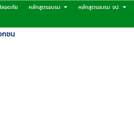
ปลอดภัย
หลักสูตรอบรม
หลักสูตรอบรม จป.
เอกชน
์ทดสอบมาตรฐานฝีมือแรงงานท๊อปโปรเฟสชั่นแนล ชลบ
การ ชลบุรี ช่างไฟฟ้าชลบุรี-ช่างแอร์-ช่างเชื่อม-
ยในอาคาร ระดับ 1- อบรม ช่างไฟฟ้า