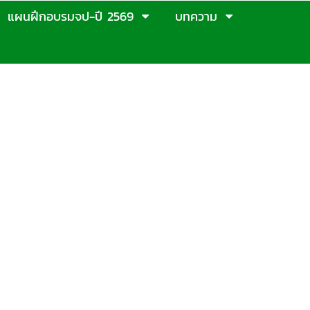
แผนฝึกอบรมจป-ปี 2569
บทความ
ุรี ระยอง (ภาคตะวันออก) : รับทดสอบฝีมือ
ศูนย์ทดสอบมาตรฐานฝีมือแรงงานระยอง ศูนย์