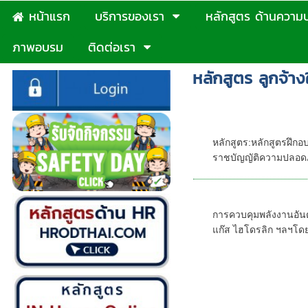
หน้าแรก
บริการของเรา
หลักสูตร ด้านความ
ภาพอบรม
ติดต่อเรา
หลักสูตร ลูกจ้าง
รายละเอียดหลัก
ใหม่,หลักสูตรค
หลักสูตร:หลักสูตรฝึ
ราชบัญญัติความปลอดภ
LOG OUT TAG
การควบคุมพลังงานอัน
แก๊ส ไฮโดรลิก ฯลฯโด