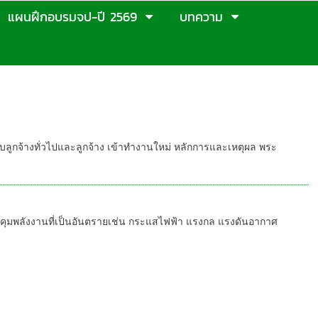
แผนฝึกอบรมจป-ปี 2569
บทความ
ใหม่ ตามกฎหมายหลักสูตร พรบ.ลูกจ้าง
่ 6 ชั่วโมง,หลักสูตร ความปลอดภัย 6 ชม
กจ้างทั่วไปและลูกจ้าง เข้าทำงานใหม่ หลักการและเหตุผล พระ
มพลังงานที่เป็นอันตรายเช่น กระแสไฟฟ้า แรงกล แรงดันอากาศ