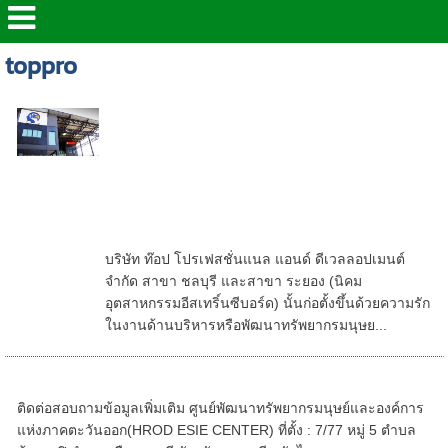
toppro
ห้องอบรมของ | ศูนย์ HROD ESIE
CENTER จ.ชลบุรี/สถาบันฝึกอบรม
ด้านความปลอดภัยในการทำงาน ท๊อป
โปรฯลฯ- safetyrayong -อบรมเซฟตี้
เขตพื้นที่ระยอง ที่ HROD ESIE
CENTER สาขาอีสเทริ์นซีบอร์ด
ระยอง safetyinthai ชลบุรี
บริษัท ท๊อป โปรเฟสชั่นแนล แอนด์ ดีเวลลอปเมนต์
จำกัด สาขา ชลบุรี และสาขา ระยอง (นิคม
อุตสาหกรรมอีสเทริ์นซีบอร์ด) นั้นก่อตั้งขึ้นด้วยความรัก
ในงานด้านบริหารหรือพัฒนาทรัพยากรมนุษย...
ติดต่อเรา
ติดต่อสอบถามข้อมูลเพิ่มเติม ศูนย์พัฒนาทรัพยากรมนุษย์และองค์การ
แห่งภาคตะวันออก(HROD ESIE CENTER) ที่ตั้ง : 7/77 หมู่ 5 ตำบล