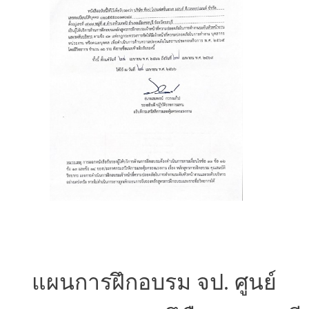
แผนการฝึกอบรม จป. ศูนย์