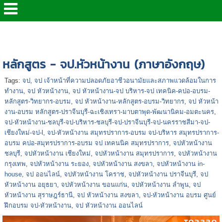
หน้าแรก
>
หลักสูตร IN-House
>
หลักสูตร - จป.หัวหน้า
งาน (ภาษาอังกฤษ)
หลักสูตร - จป.หัวหน้างาน (ภาษาอังกฤษ)
Tags:
จป
,
จป เจ้าหน้าที่ความปลอดภัยอาชีวอนามัยและสภาพแวดล้อมในการ
ทำงาน
,
จป หัวหน้างาน
,
จป หัวหน้างาน-จป บริหาร-จป เทคนิค-คปอ-อบรม-
หลักสูตร-วิทยากร-อบรม
,
จป หัวหน้างาน-หลักสูตร-อบรม-วิทยากร
,
จป หัวหน้า
งาน-อบรม หลักสูตร-ปราจีนบุรี-ฉะเชิงเทรา-มาบตาพุด-พัฒนานิคม-อมตะนคร
,
จป-หัวหน้างาน-ชลบุรี-จป-บริหาร-ชลบุรี-จป-ปราจีนบุรี-จป-นครราชสีมา-จป-
เชียงใหม่-จป-l
,
จป-หัวหน้างาน สมุทรปราการ-อบรม จป-บริหาร สมุทรปราการ-
อบรม คปอ-สมุทรปราการ-อบรม จป เทคนนิค สมุทรปราการ
,
จปหัวหน้างาน
ชลบุรี
,
จปหัวหน้างาน เชียงใหม่
,
จปหัวหน้างาน สมุทรปราการ
,
จปหัวหน้างาน
กรุงเทพ
,
จปหัวหน้างาน ระยอง
,
จปหัวหน้างาน สงขลา
,
จปหัวหน้างาน in-
house
,
จป ออนไลน์
,
จปหัวหน้างาน โคราช
,
จปหัวหน้างาน ปราจีนบุรี
,
จป
หัวหน้างาน อยุธยา
,
จปหัวหน้างาน ขอนแก่น
,
จปหัวหน้างาน ลำพูน
,
จป
หัวหน้างาน สุราษฎร์ธานี
,
จป หัวหน้างาน สงขลา
,
จป-หัวหน้างาน อบรม ศูนย์
ฝึกอบรม จป-หัวหน้างาน
,
จป หัวหน้างาน ออนไลน์