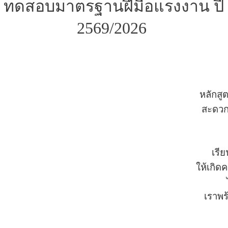
ทดสอบมาตรฐานฝึมือแรงงาน ปี
2569/2026
หลักสู
สะดว
เรีย
ให้เกิ
เราพร