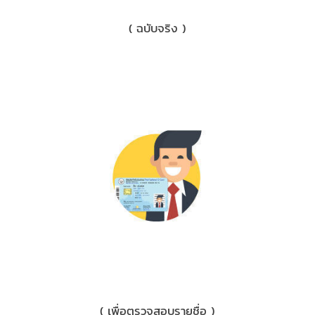
1) เอกสารหักภาษี ณ ที่จ่าย 3%
( ฉบับจริง )
2) บัตรประชาชน/ใบขับขี่
( เพื่อตรวจสอบรายชื่อ )