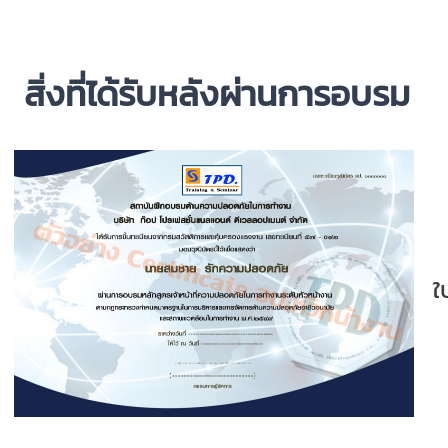
สิ่งที่ได้รับหลังผ่านการอบรม
ใ